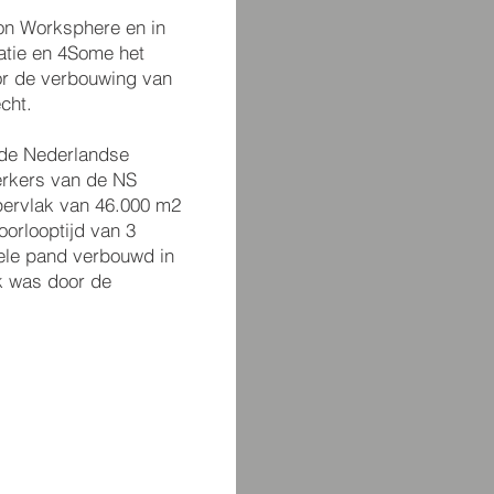
ton Worksphere en in
tie en 4Some het
r de verbouwing van
echt.
n de Nederlandse
rkers van de NS
pervlak van 46.000 m2
orlooptijd van 3
ele pand verbouwd in
ik was door de